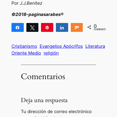
Por
J.J.Benítez
©2018-paginasarabes®
0
Compartir
Twittear
Pin
Compartir
Compartir
COMPARTIR
Cristianismo
Evangelios Apócrifos
Literatura
Oriente Medio
religión
Comentarios
Deja una respuesta
Tu dirección de correo electrónico