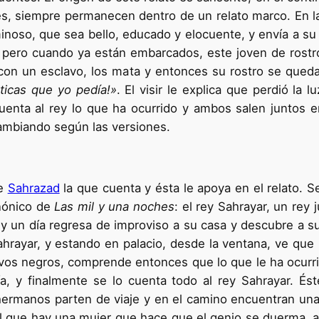
ses, siempre permanecen dentro de un relato marco. En la 
inoso, que sea bello, educado y elocuente, y envía a su 
y, pero cuando ya están embarcados, este joven de rost
 con un esclavo, los mata y entonces su rostro se qued
ticas que yo pedía!»
. El visir le explica que perdió la
uenta al rey lo que ha ocurrido y ambos salen juntos 
cambiando según las versiones.
de
Sahrazad
la que cuenta y ésta le apoya en el relato. S
anónico de
Las mil y una noches
: el rey Sahrayar, un rey
 un día regresa de improviso a su casa y descubre a s
ahrayar, y estando en palacio, desde la ventana, ve que
vos negros, comprende entonces que lo que le ha ocurr
a, y finalmente se lo cuenta todo al rey Sahrayar. És
s hermanos parten de viaje y en el camino encuentran u
 que hay una mujer que hace que el genio se duerma, a