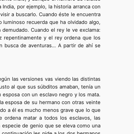
India, por ejemplo, la historia arranca con
visir a buscarlo. Cuando éste le encuentra
ro luminoso recuerda que ha olvidado algo,
a demudado. Cuando el rey le ve exclama:
 luz repentinamente y el rey ordena que los
en busca de aventuras… A partir de ahí se
egún las versiones vas viendo las distintas
 justo al que sus súbditos amaban, tenía un
u esposa con un esclavo negro y los mata.
 la esposa de su hermano con otras veinte
ido a él es mucho menos grave que lo que
te ordena matar a todos los esclavos, las
na especie de genio que se eleva como una
 continuación les pide a los dos hermanos