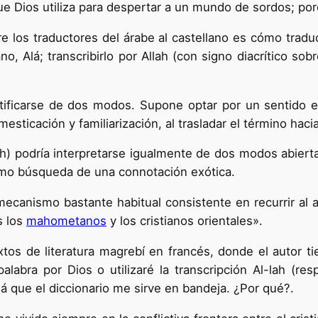
que Dios utiliza para despertar a un mundo de sordos; 
e los traductores del árabe al castellano es cómo tradu
o, Alá; transcribirlo por Allah (con signo diacrítico sobr
ustificarse de dos modos. Supone optar por un sentido 
esticación y familiarización, al trasladar el término hacia
l-lah) podría interpretarse igualmente de dos modos abi
 como búsqueda de una connotación exótica.
 mecanismo bastante habitual consistente en recurrir al 
s los
mahometanos
y los cristianos orientales».
os de literatura magrebí en francés, donde el autor ti
palabra por Dios o utilizaré la transcripción Al-lah (re
 que el diccionario me sirve en bandeja. ¿Por qué?.