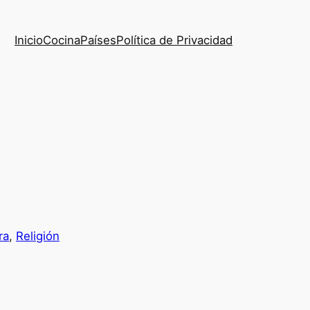
Inicio
Cocina
Países
Política de Privacidad
ra
, 
Religión