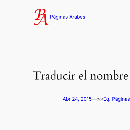
Saltar
al
Páginas Árabes
contenido
Traducir el nombre
Abr 24, 2015
—
Eq. Página
por