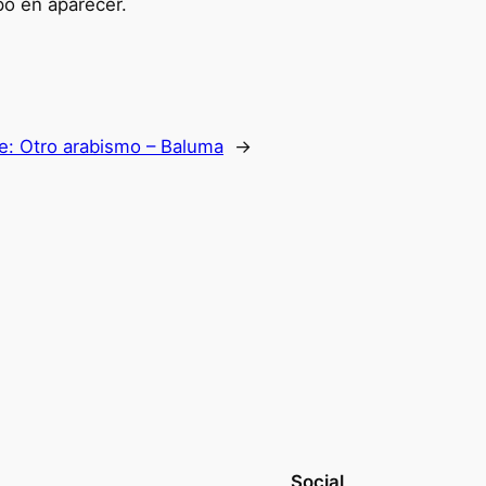
po en aparecer.
te:
Otro arabismo – Baluma
→
Social