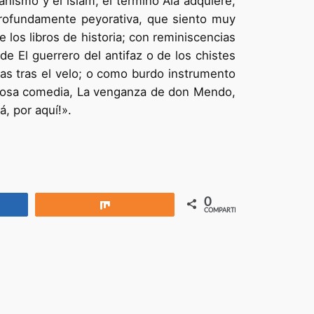
anismo y el islam, el término Alá adquiere,
 profundamente peyorativa, que siento muy
 los libros de historia; con reminiscencias
de El guerrero del antifaz o de los chistes
tas tras el velo; o como burdo instrumento
amosa comedia, La venganza de don Mendo,
á, por aquí!».
0
rtir
Compartir
COMPARTIR