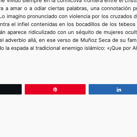
 vivido siempre en la conflictiva frontera entre el cristi
eva a amar o a odiar ciertas palabras, una connotación
. Lo imagino pronunciado con violencia por los cruzados de
tra el infiel contenidas en los bocadillos de los tebeos 
án aparece ridiculizado con un séquito de mujeres ocul
 el adverbio allá, en ese verso de Muñoz Seca de su f
o la espada al tradicional enemigo islámico: «¡Que por Al
wittear
Pin
Compa