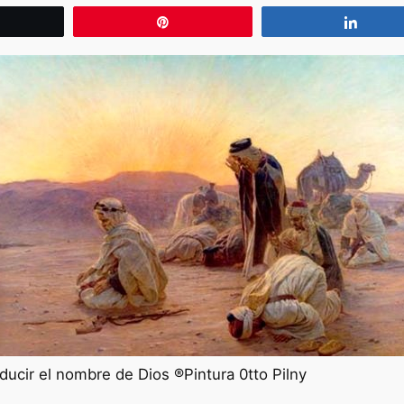
wittear
Pin
Compa
ducir el nombre de Dios ®Pintura 0tto Pilny