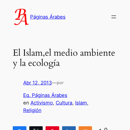
Saltar
al
Páginas Árabes
contenido
El Islam,el medio ambiente
y la ecología
Abr 12, 2013
—
por
Eq. Páginas Árabes
en
Activismo
, 
Cultura
, 
Islam
, 
Religión
0