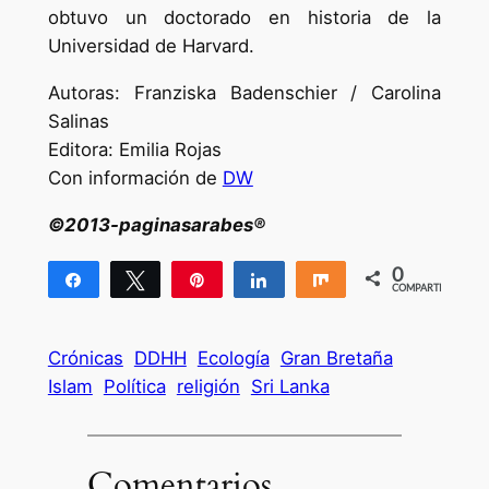
obtuvo un doctorado en historia de la
Universidad de Harvard.
Autoras: Franziska Badenschier / Carolina
Salinas
Editora: Emilia Rojas
Con información de
DW
©2013-paginasarabes®
0
Compartir
Twittear
Pin
Compartir
Compartir
COMPARTIR
Crónicas
DDHH
Ecología
Gran Bretaña
Islam
Política
religión
Sri Lanka
Comentarios