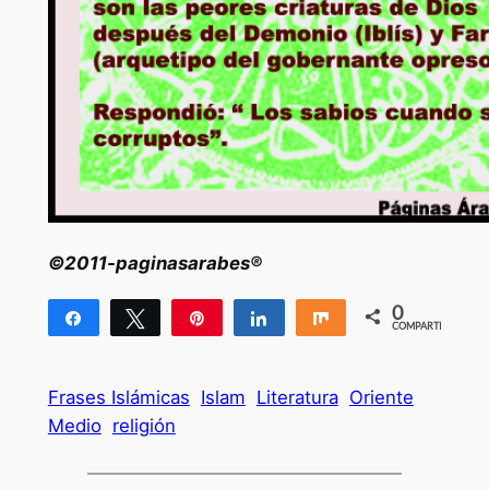
©2011-paginasarabes®
0
Compartir
Twittear
Pin
Compartir
Compartir
COMPARTIR
Frases Islámicas
Islam
Literatura
Oriente
Medio
religión