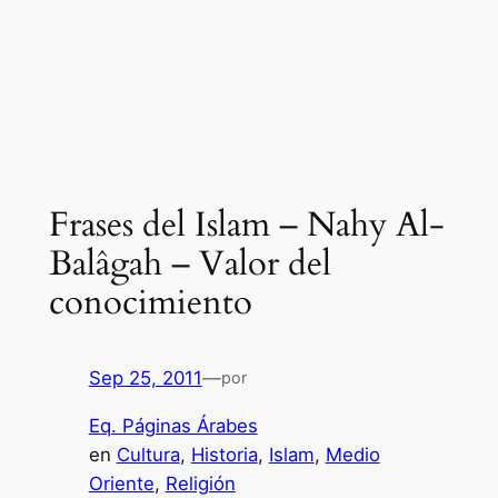
Frases del Islam – Nahy Al-
Balâgah – Valor del
conocimiento
Sep 25, 2011
—
por
Eq. Páginas Árabes
en
Cultura
, 
Historia
, 
Islam
, 
Medio
Oriente
, 
Religión