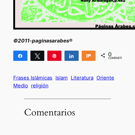
©2011-paginasarabes®
0
Compartir
Twittear
Pin
Compartir
Compartir
COMPARTIR
Frases Islámicas
Islam
Literatura
Oriente
Medio
religión
Comentarios