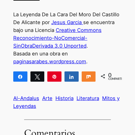
La Leyenda De La Cara Del Moro Del Castillo
De Alicante por
Jesus Garcia
se encuentra
bajo una Licencia
Creative Commons
Reconocimiento-NoComercial-
SinObraDerivada 3.0 Unported
.
Basada en una obra en
paginasarabes.wordpress.com
.
0
Compartir
Twittear
Pin
Compartir
Compartir
COMPARTIR
Al-Andalus
Arte
Historia
Literatura
Mitos y
Leyendas
Comentarios