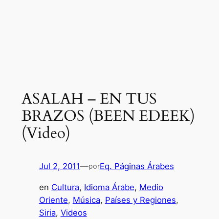
ASALAH – EN TUS
BRAZOS (BEEN EDEEK)
(Video)
Jul 2, 2011
—
Eq. Páginas Árabes
por
en
Cultura
, 
Idioma Árabe
, 
Medio
Oriente
, 
Música
, 
Países y Regiones
, 
Siria
, 
Videos