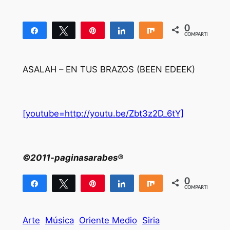
0
Compartir
Twittear
Pin
Compartir
Compartir
COMPARTIR
ASALAH – EN TUS BRAZOS (BEEN EDEEK)
[youtube=http://youtu.be/Zbt3z2D_6tY]
©2011-paginasarabes®
0
Compartir
Twittear
Pin
Compartir
Compartir
COMPARTIR
Arte
Música
Oriente Medio
Siria