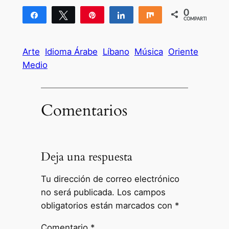
0
Compartir
Twittear
Pin
Compartir
Compartir
COMPARTIR
Arte
Idioma Árabe
Líbano
Música
Oriente
Medio
Comentarios
Deja una respuesta
Tu dirección de correo electrónico
no será publicada.
Los campos
obligatorios están marcados con
*
Comentario
*