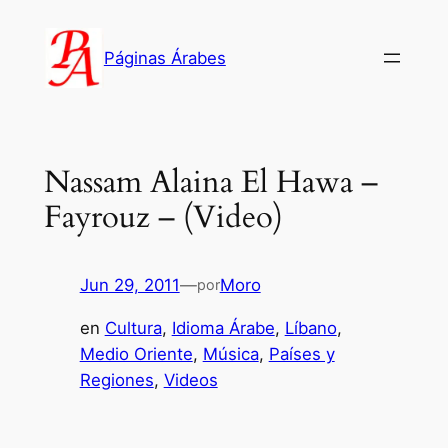
Saltar
al
Páginas Árabes
contenido
Nassam Alaina El Hawa –
Fayrouz – (Video)
Jun 29, 2011
—
Moro
por
en
Cultura
, 
Idioma Árabe
, 
Líbano
, 
Medio Oriente
, 
Música
, 
Países y
Regiones
, 
Videos