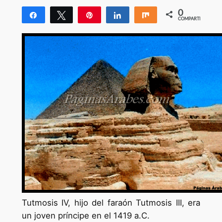
0
Compartir
Twittear
Pin
Compartir
Compartir
COMPARTIR
Tutmosis IV, hijo del faraón Tutmosis III, era
un joven príncipe en el 1419 a.C.