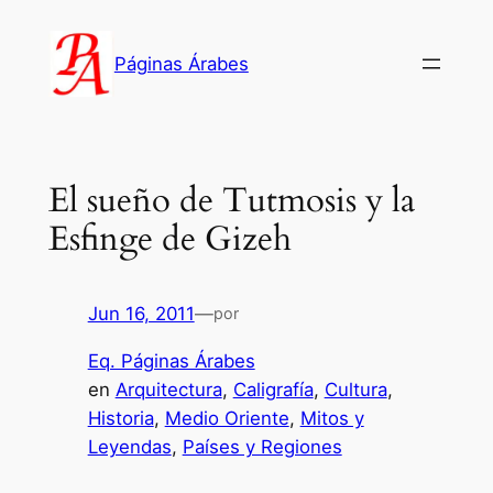
Saltar
al
Páginas Árabes
contenido
El sueño de Tutmosis y la
Esfinge de Gizeh
Jun 16, 2011
—
por
Eq. Páginas Árabes
en
Arquitectura
, 
Caligrafía
, 
Cultura
, 
Historia
, 
Medio Oriente
, 
Mitos y
Leyendas
, 
Países y Regiones