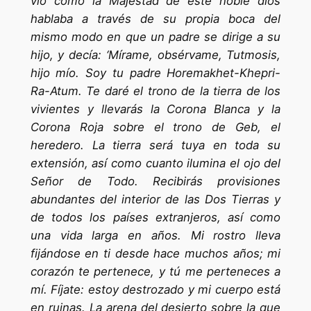
vio cómo la Majestad de este noble dios
hablaba a través de su propia boca del
mismo modo en que un padre se dirige a su
hijo, y decía: ‘Mírame, obsérvame, Tutmosis,
hijo mío. Soy tu padre Horemakhet-Khepri-
Ra-Atum. Te daré el trono de la tierra de los
vivientes y llevarás la Corona Blanca y la
Corona Roja sobre el trono de Geb, el
heredero. La tierra será tuya en toda su
extensión, así como cuanto ilumina el ojo del
Señor de Todo. Recibirás provisiones
abundantes del interior de las Dos Tierras y
de todos los países extranjeros, así como
una vida larga en años. Mi rostro lleva
fijándose en ti desde hace muchos años; mi
corazón te pertenece, y tú me perteneces a
mí. Fíjate: estoy destrozado y mi cuerpo está
en ruinas. La arena del desierto sobre la que