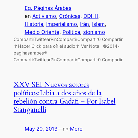
Eq. Páginas Árabes
en
Activismo
, 
Crónicas
, 
DDHH
, 
Historia
, 
Imperialismo
, 
Irán
, 
Islam
, 
Medio Oriente
, 
Politica
, 
sionismo
CompartirTwittearPinCompartirCompartir0 Compartir
↑Hacer Click para oír el audio↑ Ver Nota ©2014-
paginasarabes®
CompartirTwittearPinCompartirCompartir0 Compartir
XXV SEI Nuevos actores
políticos:Libia a dos años de la
rebelión contra Gadafi – Por Isabel
Stanganelli
May 20, 2013
—
Moro
por