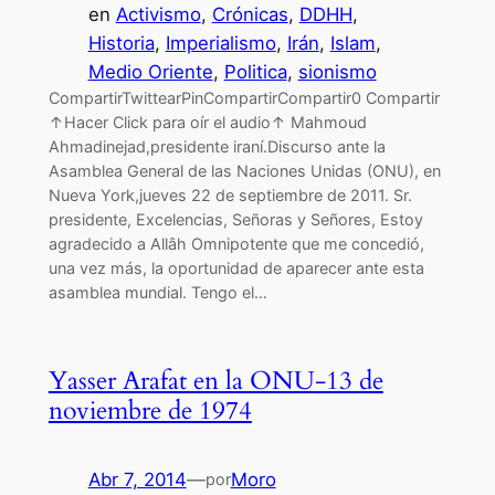
en
Activismo
, 
Crónicas
, 
DDHH
, 
Historia
, 
Imperialismo
, 
Irán
, 
Islam
, 
Medio Oriente
, 
Politica
, 
sionismo
CompartirTwittearPinCompartirCompartir0 Compartir
↑Hacer Click para oír el audio↑ Mahmoud
Ahmadinejad,presidente iraní.Discurso ante la
Asamblea General de las Naciones Unidas (ONU), en
Nueva York,jueves 22 de septiembre de 2011. Sr.
presidente, Excelencias, Señoras y Señores, Estoy
agradecido a Allâh Omnipotente que me concedió,
una vez más, la oportunidad de aparecer ante esta
asamblea mundial. Tengo el…
Yasser Arafat en la ONU-13 de
noviembre de 1974
Abr 7, 2014
—
Moro
por