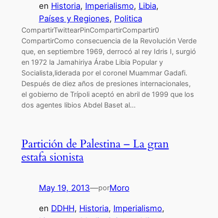
en
Historia
, 
Imperialismo
, 
Libia
, 
Países y Regiones
, 
Politica
CompartirTwittearPinCompartirCompartir0
CompartirComo consecuencia de la Revolución Verde
que, en septiembre 1969, derrocó al rey Idris I, surgió
en 1972 la Jamahiriya Árabe Libia Popular y
Socialista,liderada por el coronel Muammar Gadafi.
Después de diez años de presiones internacionales,
el gobierno de Trípoli aceptó en abril de 1999 que los
dos agentes libios Abdel Baset al…
Partición de Palestina – La gran
estafa sionista
May 19, 2013
—
Moro
por
en
DDHH
, 
Historia
, 
Imperialismo
, 