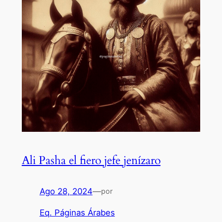
Ali Pasha el fiero jefe jenízaro
Ago 28, 2024
—
por
Eq. Páginas Árabes