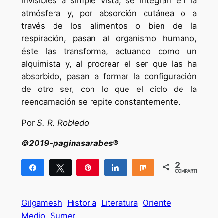
invisibles a simple vista, se integran en la
atmósfera y, por absorción cutánea o a
través de los alimentos o bien de la
respiración, pasan al organismo humano,
éste las transforma, actuando como un
alquimista y, al procrear el ser que las ha
absorbido, pasan a formar la configuración
de otro ser, con lo que el ciclo de la
reencarnación se repite constantemente.
Por
S. R. Robledo
©2019-paginasarabes®
2
Compartir
Twittear
Pin
Compartir
Compartir
COMPARTIR
2
Gilgamesh
Historia
Literatura
Oriente
Medio
Sumer