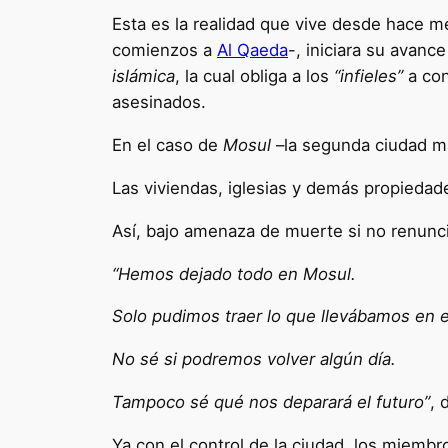
Esta es la realidad que vive desde hace me
comienzos a
Al Qaeda
-, iniciara su avanc
islámica
, la cual obliga a los
“infieles”
a con
asesinados.
En el caso de
Mosul
–la segunda ciudad m
Las viviendas, iglesias y demás propiedade
Así, bajo amenaza de muerte si no renuncia
“Hemos dejado todo en Mosul.
Solo pudimos traer lo que llevábamos en 
No sé si podremos volver algún día.
Tampoco sé qué nos deparará el futuro”
, 
Ya con el control de la ciudad, los miembr