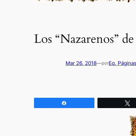
Los “Nazarenos” de
Mar 26, 2018
—
Eq. Página
por
Compartir
T