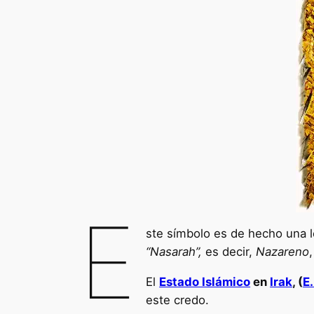
E
ste símbolo es de hecho una le
“Nasarah”,
es decir,
Nazareno
El
Estado Islámico
en
Irak
, (
E.
este credo.