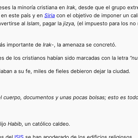
ses la minoría cristiana en
Irak
, desde que el grupo ext
e en este país y en
Siria
con el objetivo de imponer un cal
vertirse al
Islam
, pagar la
jizya,
(el impuesto para los no 
ás importante de
Irak
-, la amenaza se concretó.
s de los cristianos habían sido marcadas con la letra
“nu
ban a su fe, miles de fieles debieron dejar la ciudad.
el cuerpo, documentos y unas pocas bolsas; esto es tod
dijo
Habib
, un católico caldeo.
os del
ISIS
se han apoderado de los edificios religiosos.