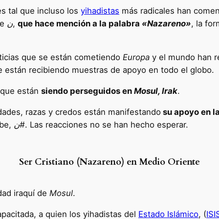
s tal que incluso los
yihadistas
más radicales han comenz
be
ن
,
que hace mención a la palabra
«Nazareno»
, la fo
sticias que se están cometiendo
Europa
y el mundo han r
e están recibiendo muestras de apoyo en todo el globo.
s que están
siendo perseguidos en
Mosul, Irak
.
idades, razas y credos están manifestando
su apoyo en la
abe,
ن#
. Las reacciones no se han hecho esperar.
Ser Cristiano (Nazareno) en Medio Oriente
dad iraquí de
Mosul
.
pacitada, a quien los yihadistas del
Estado Islámico
, (
ISI