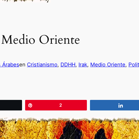
 Medio Oriente
s Árabes
en
Cristianismo
, 
DDHH
, 
Irak
, 
Medio Oriente
, 
Poli
wittear
Pin
2
Compa