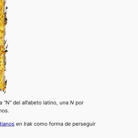
la
“N”
del alfabeto latino, una
N
por
nos.
stianos
en
Irak
como forma de perseguir