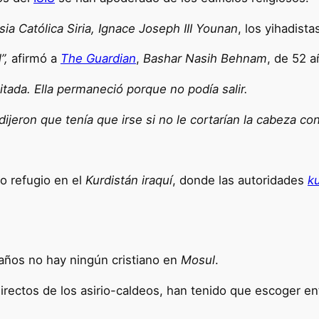
sia Católica Siria,
Ignace Joseph III Younan
, los yihadista
”,
afirmó a
The Guardian
,
Bashar Nasih Behnam
, de 52 a
itada. Ella permaneció porque no podía salir.
e dijeron que tenía que irse si no le cortarían la cabeza c
o refugio en el
Kurdistán iraquí
, donde las autoridades
k
años no hay ningún cristiano en
Mosul
.
irectos de los asirio-caldeos, han tenido que escoger entr