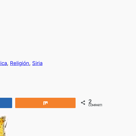
tica
, 
Religión
, 
Siria
2
rtir
Compartir
COMPARTIR