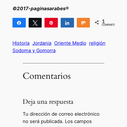
©2017-paginasarabes®
1
Compartir
Twittear
Pin
Compartir
Compartir
COMPARTIR
1
Historia
Jordania
Oriente Medio
religión
Sodoma y Gomorra
Comentarios
Deja una respuesta
Tu dirección de correo electrónico
no será publicada.
Los campos