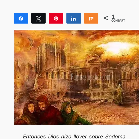
1
Compartir
Twittear
Pin
Compartir
Compartir
COMPARTIR
1
Entonces Dios hizo llover sobre Sodoma