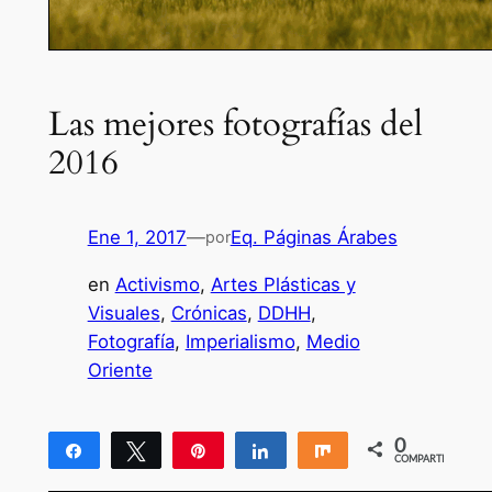
Las mejores fotografías del
2016
Ene 1, 2017
—
Eq. Páginas Árabes
por
en
Activismo
, 
Artes Plásticas y
Visuales
, 
Crónicas
, 
DDHH
, 
Fotografía
, 
Imperialismo
, 
Medio
Oriente
0
Compartir
Twittear
Pin
Compartir
Compartir
COMPARTIR