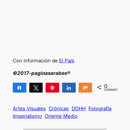
Con información de
El País
©2017-paginasarabes®
0
Compartir
Twittear
Pin
Compartir
Compartir
COMPARTIR
Artes Visuales
Crónicas
DDHH
Fotografía
Imperialismo
Oriente Medio