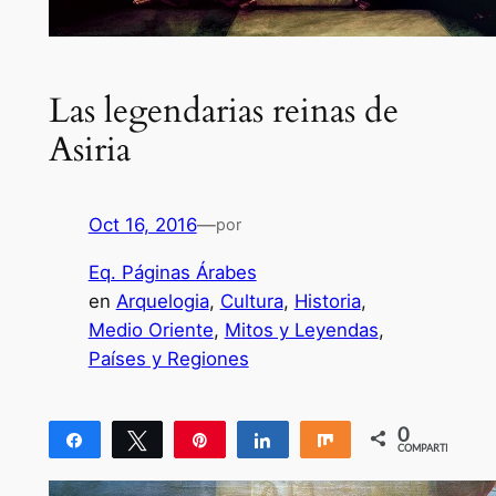
Las legendarias reinas de
Asiria
Oct 16, 2016
—
por
Eq. Páginas Árabes
en
Arquelogia
, 
Cultura
, 
Historia
, 
Medio Oriente
, 
Mitos y Leyendas
, 
Países y Regiones
0
Compartir
Twittear
Pin
Compartir
Compartir
COMPARTIR