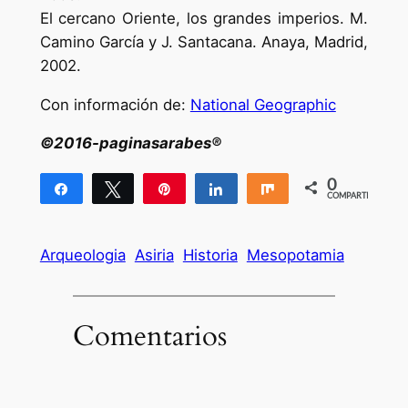
El cercano Oriente, los grandes imperios. M.
Camino García y J. Santacana. Anaya, Madrid,
2002.
Con información de:
National Geographic
©2016-paginasarabes®
0
Compartir
Twittear
Pin
Compartir
Compartir
COMPARTIR
Arqueologia
Asiria
Historia
Mesopotamia
Comentarios