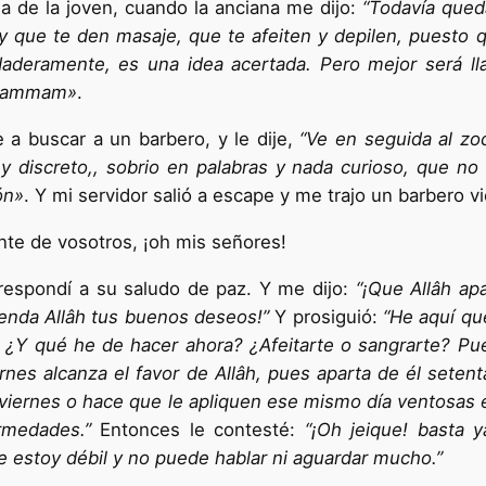
sa de la joven, cuando la anciana me dijo:
“Todavía qued
que te den masaje, que te afeiten y depilen, puesto 
­daderamente, es una idea acertada. Pero mejor será ll
 ham­mam»
.
a buscar a un barbero, y le dije,
“Ve en seguida al z
 y discreto,, sobrio en palabras y nada curioso, que n
ón»
. Y mi servidor salió a escape y me trajo un barbero vi
nte de vosotros, ¡oh mis señores!
respondí a su saludo de paz. Y me dijo:
“¡Que Allâh ap
tienda Allâh tus buenos deseos!”
Y prosiguió:
“He aquí qu
d. ¿Y qué he de hacer ahora? ¿Afei­tarte o sangrarte? P
viernes alcanza el favor de Allâh, pues aparta de él seten
 viernes o hace que le apliquen ese mismo día ventosas e
meda­des.”
Entonces le contesté:
“¡Oh jeique! basta 
e estoy débil y no puede hablar ni aguardar mu­cho.”