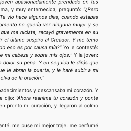
 joven apasionadamente pren­dado en tus
­tima, y muy enternecida, preguntó:
“¿Pero
. Te vio hace algunos días, cuando estabas
momento no quería ver ninguna mujer y se
a que me hiciste, recayó grave­mente en su
 el último suspiro al Crea­dor. Y me temo
odo eso es por causa mía?”
Yo le contesté:
re mi cabeza y sobre mis ojos.”
Y la joven:
 dolor su pena. Y en seguida le dirás que
e le abran la puer­ta, y le haré subir a mi
lva de la oración.”
 pade­cimientos y descansaba mi corazón. Y
e dijo:
“Ahora reanima tu corazón y ponte
en pronto mi curación, y llegaron al colmo
evanté, me puse mi mejor traje, me perfumé