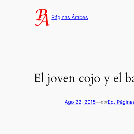
Saltar
al
Páginas Árabes
contenido
El joven cojo y el 
Ago 22, 2015
—
Eq. Página
por