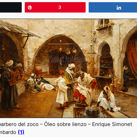
wittear
Pin
3
Compa
barbero del zoco – Óleo sobre lienzo – Enrique Simonet
mbardo
(1)