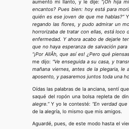
aumentó mi llan­to, y le dije:
“¡Oh hija m
encantos? Pues bien: hoy está para morir
quién es ese joven de que me hablas?”
Y 
regando las flores, y pudo admirar un m
horrorizaba de tratar con ellas, está loco
enfermedad. Y ahora acabo de dejarle ten
que no haya espe­ranza de salvación para 
“¡Por AllÂh, que así es! ¿Pero qué piensa
me dijo:
“Ve enseguida a su casa, y trans
mañana vier­nes, antes de la plegaria, le 
aposento, y pasaremos juntos toda una hor
Oídas las palabras de la anciana, sentí q
saqué del ropón una bolsa repleta de din
alegre.”
Y yo le contesté:
“En verdad que 
de la alegría, lo mismo que mis amigos.
Aguardé, pues, de este modo hasta el vier