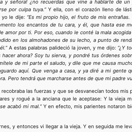
ía y señora! ¿no recuerdas que vine a hablarte de un
se por culpa tuya.”
Y ella, con el corazón lleno de lás
yo le dije:
“Es mi propio hijo, el fruto de mis entrañas
omento los encantos de tu cara, y él, que hasta ese 
 de amor por ti. Por eso, cuando le conté la mala acogid
dido en los almohadones de su lecho, a punto de rendir
él.”
A estas palabras palideció la joven, y me dijo:
“¿Y t
s hacer ahora? Soy tu sierva, y pondré tus órdenes sob
mítele de mi parte el saludo, y dile que me causa mucho
aguar­do aquí. Que venga a casa, y ya diré a mi gente qu
a. Pero tendrá que marcharse antes de que mi padre vue
ue recobraba las fuerzas y que se desvanecían todos mis
ares y rogué a la anciana que le aceptase: Y la vieja m
se acabó mi mal.”
Y en efecto, mis parientes notaron bi
nes, y entonces vi llegar a la vieja. Y en seguida me l