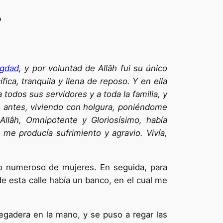
D
gdad
, y por voluntad de Allâh fui su único
ica, tranquila y llena de reposo. Y en ella
odos sus servidores y a toda la familia, y
mo antes, viviendo con holgura, poniéndome
llâh, Omnipotente y Gloriosísimo, había
me producía sufrimiento y agravio. Vi­vía,
po nume­roso de mujeres. En seguida, para
de esta calle había un banco, en el cual me
regadera en la mano, y se puso a regar las