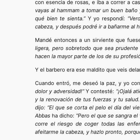
con esencia de rosas, e iba a correr a ca
vayas al hammam a tomar un buen baño y 
qué bien te sienta.”
Y yo respondí:
“Ver
cabeza, y después podré ir a bañarme al
Mandé entonces a un sirviente que fuese 
ligera, pero sobretodo que sea prudente
hacen la mayor parte de los de su profesi
Y el barbero era ese maldito que veis dela
Cuando entró, me deseó la paz, y yo cor
dolor y adversidad!”
Y contesté:
“¡Ojalá a
y la renovación de tus fuerzas y tu salu
dijo: “El que se corta el pelo el día del 
Abbas
ha dicho:
“Pero el que se sangra el
corre el riesgo de coger todas las enfer
afeitarme la cabeza, y hazlo pronto, porqu