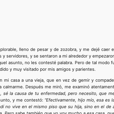
plorable, lleno de pesar y de zozobra, y me dejé caer e
es y servidores, y se sentaron a mi alrededor y empezaro
uel asunto, no les contesté palabra. Pero de tal modo 
ido y muy visitado por mis amigos y parientes.
en mi casa a una vieja, que en vez de gemir y compade
ra calmarme. Después me miró, me exa­minó atentamente
o, sé la causa de tu enfermedad, pero necesito, que m
asunto, y me contestó:
“Efectivamente, hijo mío, esa es l
dí no vive en el mismo piso que su hija, sino en el de
ada. Pero sabe también que yo voy mu­cho a esa casa, p