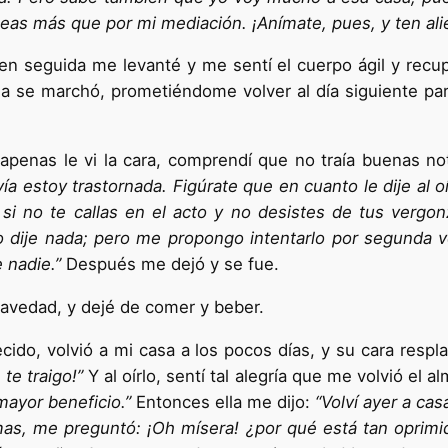
eas más que por mi mediación. ¡Anímate, pues, y ten ali
n seguida me levanté y me sentí el cuerpo ágil y recupa
na se marchó, prometiéndome volver al día siguiente par
 apenas le vi la cara, compren­dí que no traía buenas not
 estoy trastornada. Figúrate que en cuanto le dije al oí
 si no te callas en el acto y no desistes de tus vergo
 dije nada; pero me propongo inten­tarlo por segunda 
 nadie.”
Después me dejó y se fue.
ravedad, y dejé de comer y beber.
cido, volvió a mi casa a los pocos días, y su cara respl
te traigo!”
Y al oírlo, sentí tal alegría que me volvió el a
ayor benefi­cio.”
Entonces ella me dijo:
“Volví ayer a cas
imas, me preguntó: ¡Oh mísera! ¿por qué está tan oprim