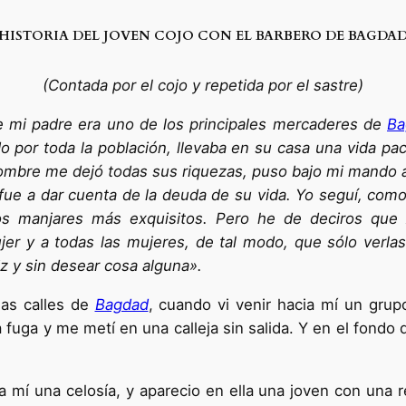
HISTORIA DEL JOVEN COJO CON EL BARBERO DE BAGDA
(Contada por el cojo y repetida por el sastre)
ue mi padre era uno de los principales mercaderes de
Ba
 por toda la población, lle­vaba en su casa una vida pacíf
mbre me dejó todas sus riquezas, puso bajo mi mando a t
n fue a dar cuenta de la deuda de su vida. Yo seguí, co
s manjares más exquisitos. Pero he de deciros que A
jer y a todas las mujeres, de tal modo, que sólo verlas 
z y sin desear cosa alguna».
las calles de
Bagdad
, cuando vi venir hacia mí un gru
a fuga y me metí en una calleja sin salida. Y en el fondo 
 mí una celosía, y aparecio en ella una joven con una 