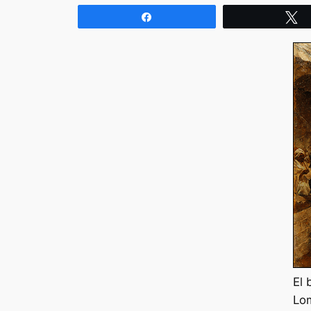
Compartir
T
El 
Lo