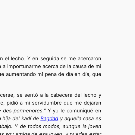
n el le­cho. Y en seguida se me acercaron
n a im­portunarme acerca de la causa de mi
fue au­mentando mi pena de día en día, que
cerse, se sentó a la cabecera del lecho y
, pidió a mi servi­dumbre que me dejaran
e des pormenores.”
Y yo le comuniqué en
a hija del kadí de
Bagdad
y aquella casa es
 abajo. Y de todos modos, aunque la joven
ues soy amiga de esa joven, y puedes estar