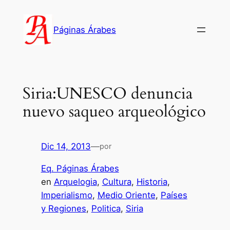
Saltar
al
Páginas Árabes
contenido
Siria:UNESCO denuncia
nuevo saqueo arqueológico
Dic 14, 2013
—
por
Eq. Páginas Árabes
en
Arquelogia
, 
Cultura
, 
Historia
, 
Imperialismo
, 
Medio Oriente
, 
Países
y Regiones
, 
Politica
, 
Siria