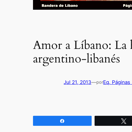
Amor a Líbano: La h
argentino-libanés
Jul 21, 2013
—
Eq. Páginas
por
Compartir
T