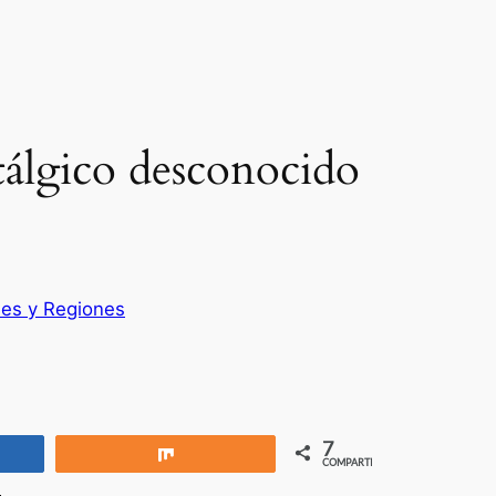
tálgico desconocido
ses y Regiones
7
rtir
Compartir
COMPARTIR