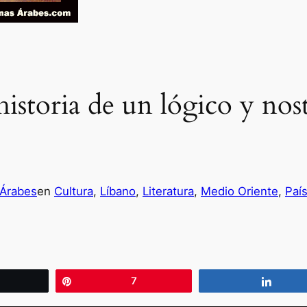
istoria de un lógico y nos
 Árabes
en
Cultura
, 
Líbano
, 
Literatura
, 
Medio Oriente
, 
Paí
wittear
Pin
7
Compa