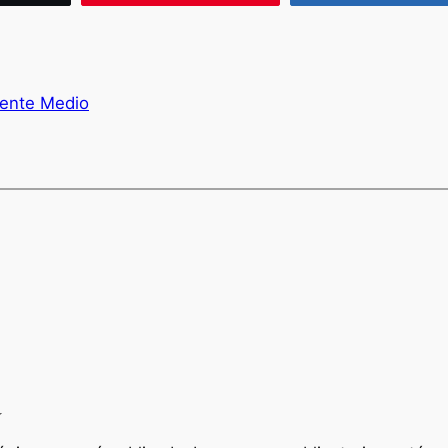
iente Medio
a