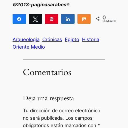
©2013-paginasarabes®
0
Compartir
Twittear
Pin
Compartir
Compartir
COMPARTIR
Arqueologia
Crónicas
Egipto
Historia
Oriente Medio
Comentarios
Deja una respuesta
Tu dirección de correo electrónico
no será publicada.
Los campos
obligatorios están marcados con
*