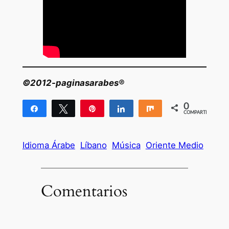
©2012-paginasarabes®
0
Compartir
Twittear
Pin
Compartir
Compartir
COMPARTIR
Idioma Árabe
Líbano
Música
Oriente Medio
Comentarios