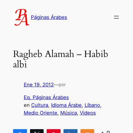
Saltar
al
Páginas Árabes
contenido
Ragheb Alamah – Habib
albi
Ene 19, 2012
—
por
Eq. Páginas Árabes
en
Cultura
, 
Idioma Árabe
, 
Líbano
, 
Medio Oriente
, 
Música
, 
Videos
0