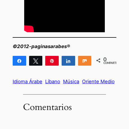
©2012-paginasarabes®
0
Compartir
Twittear
Pin
Compartir
Compartir
COMPARTIR
Idioma Árabe
Líbano
Música
Oriente Medio
Comentarios