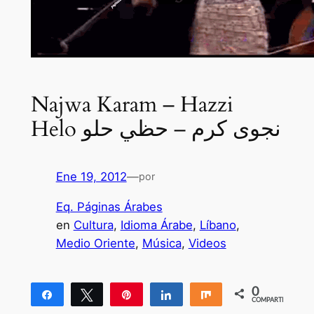
Najwa Karam – Hazzi
Helo نجوى كرم – حظي حلو
Ene 19, 2012
—
por
Eq. Páginas Árabes
en
Cultura
, 
Idioma Árabe
, 
Líbano
, 
Medio Oriente
, 
Música
, 
Videos
0
Compartir
Twittear
Pin
Compartir
Compartir
COMPARTIR