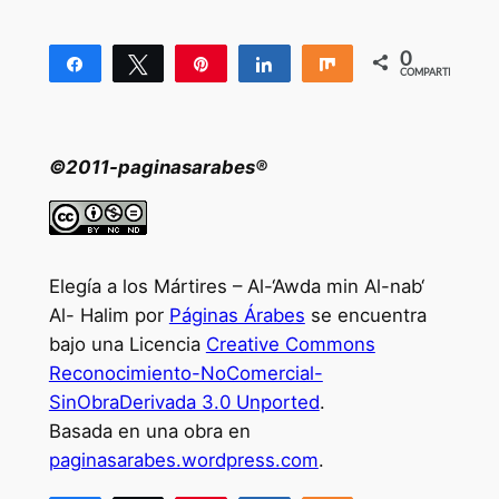
0
Compartir
Twittear
Pin
Compartir
Compartir
COMPARTIR
©2011-paginasarabes®
Elegía a los Mártires – Al-‘Awda min Al-nab‘
Al- Halim por
Páginas Árabes
se encuentra
bajo una Licencia
Creative Commons
Reconocimiento-NoComercial-
SinObraDerivada 3.0 Unported
.
Basada en una obra en
paginasarabes.wordpress.com
.