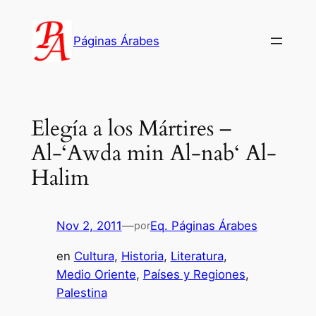
Saltar
al
Páginas Árabes
contenido
Elegía a los Mártires –
Al-‘Awda min Al-nab‘ Al-
Halim
Nov 2, 2011
—
Eq. Páginas Árabes
por
en
Cultura
, 
Historia
, 
Literatura
, 
Medio Oriente
, 
Países y Regiones
, 
Palestina