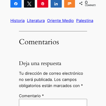
0
Compartir
Twittear
Pin
Compartir
Compartir
COMPARTIR
Historia
Literatura
Oriente Medio
Palestina
Comentarios
Deja una respuesta
Tu dirección de correo electrónico
no será publicada.
Los campos
obligatorios están marcados con
*
Comentario
*