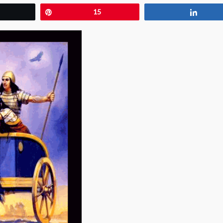
wittear
Pin
15
Compa