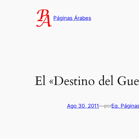
Saltar
al
Páginas Árabes
contenido
El «Destino del Gue
Ago 30, 2011
—
Eq. Página
por