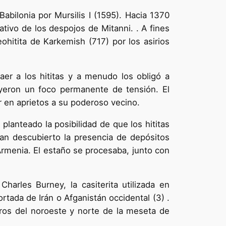
abilonia por Mursilis I (1595). Hacia 1370
tativo de los despojos de Mitanni. . A fines
eohitita de Karkemish (717) por los asirios
aer a los hititas y a menudo los obligó a
tuyeron un foco permanente de tensión. El
 en aprietos a su poderoso vecino.
lanteado la posibilidad de que los hititas
han descubierto la presencia de depósitos
 Armenia. El estaño se procesaba, junto con
arles Burney, la casiterita utilizada en
tada de Irán o Afganistán occidental (3) .
ros del noroeste y norte de la meseta de