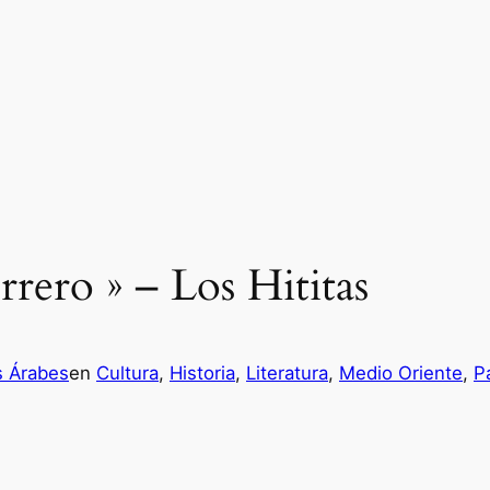
rrero » – Los Hititas
s Árabes
en
Cultura
, 
Historia
, 
Literatura
, 
Medio Oriente
, 
P