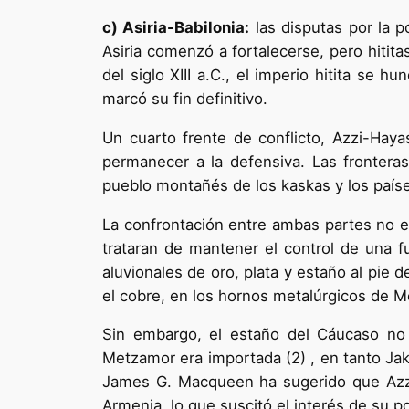
c) Asiria-Babilonia:
las disputas por la p
Asiria comenzó a fortalecerse, pero hititas
del siglo XIII a.C., el imperio hitita se 
marcó su fin definitivo.
Un cuarto frente de conflicto, Azzi-Haya
permanecer a la defensiva. Las fronteras
pueblo montañés de los kaskas y los país
La confrontación entre ambas partes no era
trataran de mantener el control de una f
aluvionales de oro, plata y estaño al pie 
el cobre, en los hornos metalúrgicos de Me
Sin embargo, el estaño del Cáucaso no p
Metzamor era importada (2) , en tanto Jak
James G. Macqueen ha sugerido que Azzi-
Armenia, lo que suscitó el interés de su p