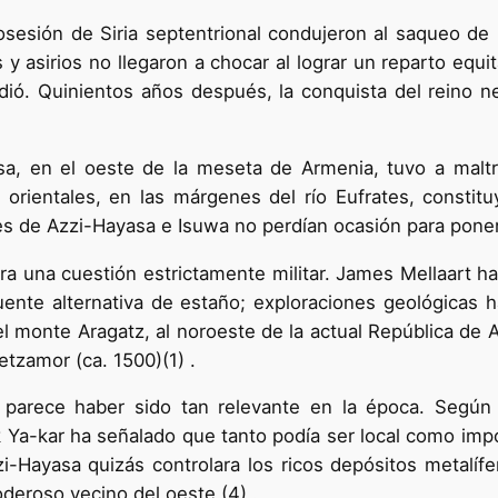
osesión de Siria septentrional condujeron al saqueo de B
 y asirios no llegaron a chocar al lograr un reparto equi
hundió. Quinientos años después, la conquista del reino n
sa, en el oeste de la meseta de Armenia, tuvo a maltr
 orientales, en las márgenes del río Eufrates, consti
es de Azzi-Hayasa e Isuwa no perdían ocasión para poner
 una cuestión estrictamente militar. James Mellaart ha p
uente alternativa de estaño; exploraciones geológicas 
del monte Aragatz, al noroeste de la actual República de
tzamor (ca. 1500)(1) .
arece haber sido tan relevante en la época. Según Ch
 Ya-kar ha señalado que tanto podía ser local como impor
Hayasa quizás controlara los ricos depósitos metalífe
oderoso vecino del oeste (4) .