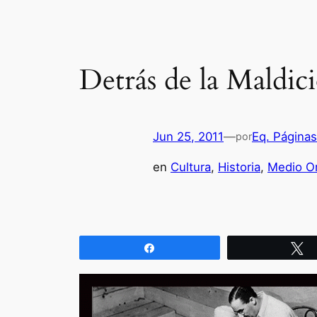
Detrás de la Maldic
Jun 25, 2011
—
Eq. Página
por
en
Cultura
, 
Historia
, 
Medio Or
Compartir
T