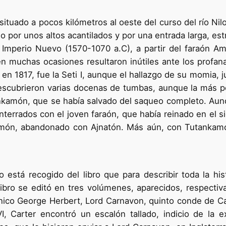
 situado a pocos kilómetros al oeste del curso del río Ni
o por unos altos acantilados y por una entrada larga, est
l Imperio Nuevo (1570-1070 a.C), a partir del faraón Am
n muchas ocasiones resultaron inútiles ante los profan
en 1817, fue la Seti I, aunque el hallazgo de su momia, 
escubrieron varias docenas de tumbas, aunque la más pop
nkamón, que se había salvado del saqueo completo. Aun
terrados con el joven faraón, que había reinado en el sig
 a Amón, abandonado con Ajnatón. Más aún, con Tutankam
lo está recogido del libro que para describir toda la hi
 libro se editó en tres volúmenes, aparecidos, respect
tánico George Herbert, Lord Carnavon, quinto conde de C
 Carter encontró un escalón tallado, indicio de la e