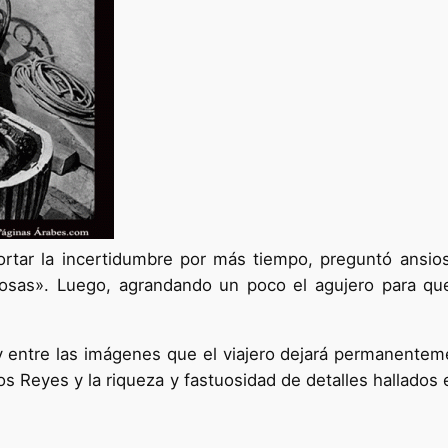
rtar la incertidumbre por más tiempo, preguntó ansio
illosas». Luego, agrandando un poco el agujero para 
 y entre las imágenes que el viajero dejará permanente
e los Reyes y la riqueza y fastuosidad de detalles halla