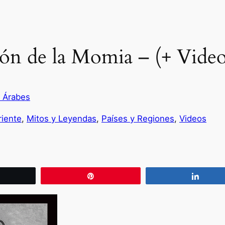
ión de la Momia – (+ Vide
s Árabes
iente
, 
Mitos y Leyendas
, 
Países y Regiones
, 
Videos
wittear
Pin
Compa