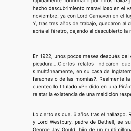
rápidamente confirmado por otros hallazgo
hecho descubrimiento maravilloso en el val
noviembre, ya con Lord Carnavon en el lug
Y, tras tres años de trabajo, quedaron al 
abría el féretro, dejando al descubierto la
En 1922, unos pocos meses después del des
picadura….Ciertos relatos indicaron 
simultáneamente, en su casa de Inglaterra
faraones o de las momias?. Realmente la i
cuentecillo titulado «Perdido en una Pir
relatar la existencia de una maldición res
Lo cierto es que, 6 años tras el hallazgo,
y Lord Westbury, padre de Bethell, se s
George Jay Gould, hijo de un multimillon