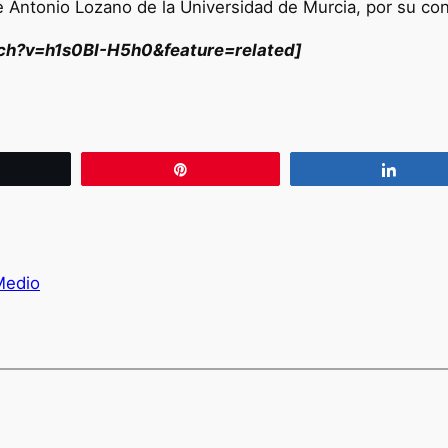
 Antonio Lozano de la Universidad de Murcia, por su cons
ch?v=h1s0BI-H5h0&feature=related]
wittear
Pin
Compa
Medio