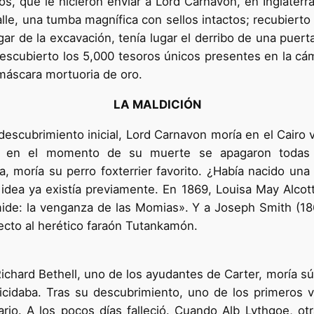
s, que le hicieron enviar a Lord Carnavon, en Inglaterr
le, una tumba magnífica con sellos intactos; recubierto h
ar de la excavación, tenía lugar el derribo de una puert
descubierto los 5,000 tesoros únicos presentes en la cám
 máscara mortuoria de oro.
LA MALDICIÓN
cubrimiento inicial, Lord Carnavon moría en el Cairo víc
que en el momento de su muerte se apagaron todas
, moría su perro foxterrier favorito. ¿Había nacido una
dea ya existía previamente. En 1869, Louisa May Alcott,
ámide: la venganza de las Momias». Y a Joseph Smith (18
pecto al herético faraón Tutankamón.
 Richard Bethell, uno de los ayudantes de Carter, moría 
uicidaba. Tras su descubrimiento, uno de los primeros 
ario. A los pocos días falleció. Cuando Alb Lythgoe, o