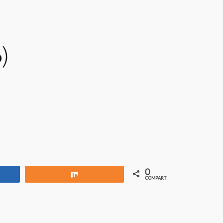
o)
0
rtir
Compartir
COMPARTIR