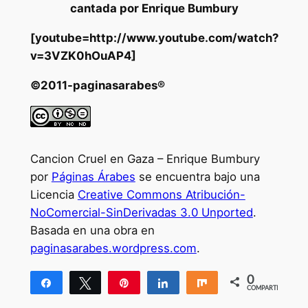
cantada por Enrique Bumbury
[youtube=http://www.youtube.com/watch?
v=3VZK0hOuAP4]
©2011-paginasarabes®
Cancion Cruel en Gaza – Enrique Bumbury
por
Páginas Árabes
se encuentra bajo una
Licencia
Creative Commons Atribución-
NoComercial-SinDerivadas 3.0 Unported
.
Basada en una obra en
paginasarabes.wordpress.com
.
0
Compartir
Twittear
Pin
Compartir
Compartir
COMPARTIR