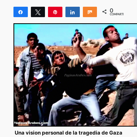
0
Compartir
Twittear
Pin
Compartir
Compartir
COMPARTIR
Una vision personal de la tragedia de Gaza