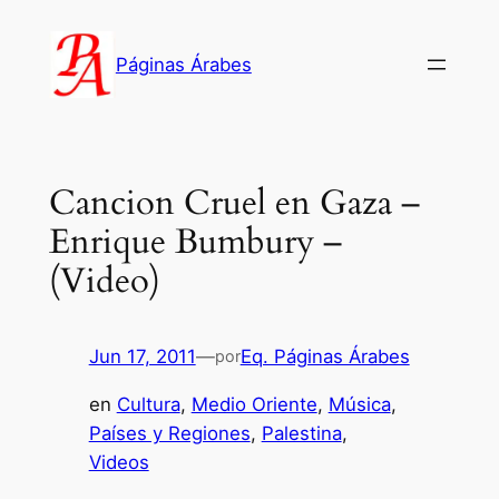
Saltar
al
Páginas Árabes
contenido
Cancion Cruel en Gaza –
Enrique Bumbury –
(Video)
Jun 17, 2011
—
Eq. Páginas Árabes
por
en
Cultura
, 
Medio Oriente
, 
Música
, 
Países y Regiones
, 
Palestina
, 
Videos