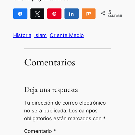
5
Compartir
Twittear
Pin
Compartir
Compartir
COMPARTIR
5
Historia
Islam
Oriente Medio
Comentarios
Deja una respuesta
Tu dirección de correo electrónico
no será publicada.
Los campos
obligatorios están marcados con
*
Comentario
*