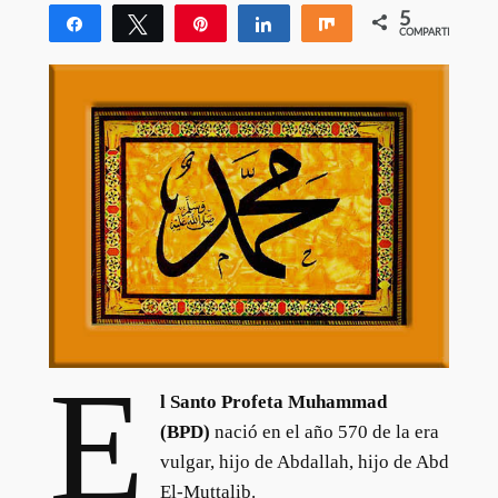
5
Compartir
Twittear
Pin
Compartir
Compartir
COMPARTIR
5
E
l Santo Profeta Muhammad
(BPD)
nació en el año 570 de la era
vulgar, hijo de Abdallah, hijo de Abd
El-Muttalib.