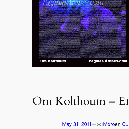
Om Kolthoum – Ent
May 31, 2011
—
Moro
en
Cu
por