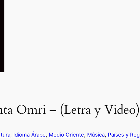
a Omri – (Letra y Video)
ltura
, 
Idioma Árabe
, 
Medio Oriente
, 
Música
, 
Países y Reg