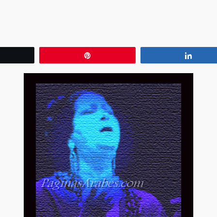
wittear
Pin
Compa