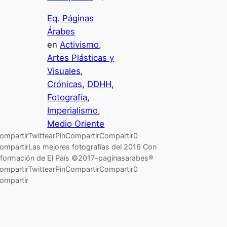
Eq. Páginas
Árabes
en
Activismo
, 
Artes Plásticas y
Visuales
, 
Crónicas
, 
DDHH
, 
Fotografía
, 
Imperialismo
, 
Medio Oriente
ompartirTwittearPinCompartirCompartir0
ompartirLas mejores fotografías del 2016 Con
nformación de El País ©2017-paginasarabes®
ompartirTwittearPinCompartirCompartir0
ompartir