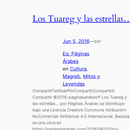
Los Tuareg y las estrellas
Jun 5, 2016
—
por
Eq. Páginas
Árabes
en
Cultura
, 
Magreb
, 
Mitos y
Leyendas
CompartirTwittearPinCompartirCompartir0
Compartir ©2016-paginasarabes® Los Tuareg y
las estrellas… por Páginas Árabes se distribuye
bajo una Licencia Creative Commons Atribución-
NoComercial-SinDerivar 4.0 Internacional. Basada
en una obra en
https://paginasarabes.com/2016/06/05/los-