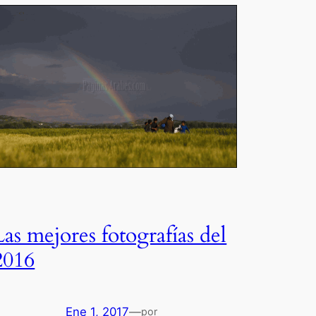
Las mejores fotografías del
2016
Ene 1, 2017
—
por