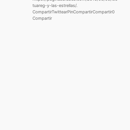
tuareg-y-las-estrellas/.
CompartirTwittearPinCompartirCompartir0
Compartir