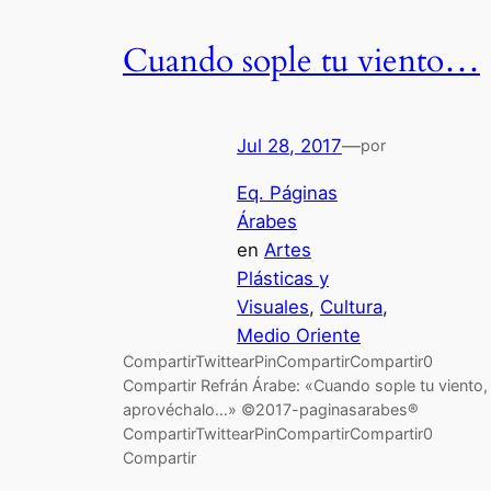
Cuando sople tu viento…
Jul 28, 2017
—
por
Eq. Páginas
Árabes
en
Artes
Plásticas y
Visuales
, 
Cultura
, 
Medio Oriente
CompartirTwittearPinCompartirCompartir0
Compartir Refrán Árabe: «Cuando sople tu viento,
aprovéchalo…» ©2017-paginasarabes®
CompartirTwittearPinCompartirCompartir0
Compartir