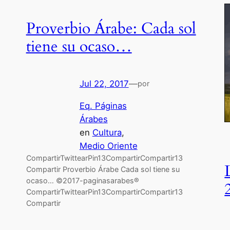
Proverbio Árabe: Cada sol
tiene su ocaso…
Jul 22, 2017
—
por
Eq. Páginas
Árabes
en
Cultura
, 
Medio Oriente
CompartirTwittearPin13CompartirCompartir13
Compartir Proverbio Árabe Cada sol tiene su
ocaso… ©2017-paginasarabes®
CompartirTwittearPin13CompartirCompartir13
Compartir