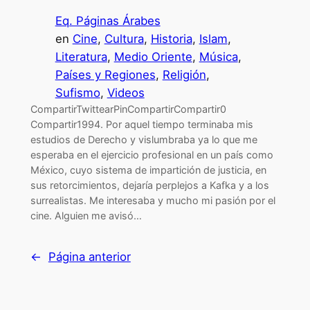
Eq. Páginas Árabes
en
Cine
, 
Cultura
, 
Historia
, 
Islam
, 
Literatura
, 
Medio Oriente
, 
Música
, 
Países y Regiones
, 
Religión
, 
Sufismo
, 
Videos
CompartirTwittearPinCompartirCompartir0
Compartir1994. Por aquel tiempo terminaba mis
estudios de Derecho y vislumbraba ya lo que me
esperaba en el ejercicio profesional en un país como
México, cuyo sistema de impartición de justicia, en
sus retorcimientos, dejaría perplejos a Kafka y a los
surrealistas. Me interesaba y mucho mi pasión por el
cine. Alguien me avisó…
←
Página anterior