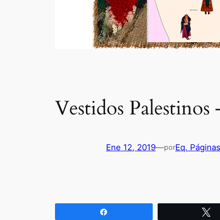
Vestidos Palestinos
Ene 12, 2019
—
Eq. Página
por
Compartir
T