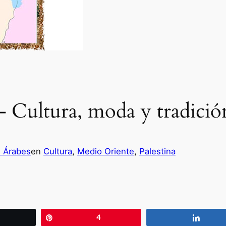
 – Cultura, moda y tradició
s Árabes
en
Cultura
, 
Medio Oriente
, 
Palestina
wittear
Pin
4
Compa