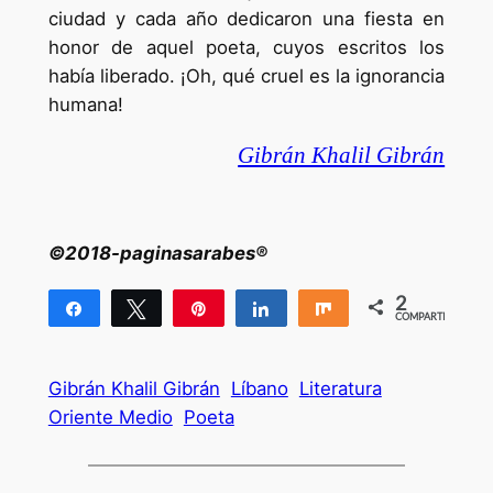
ciudad y cada año dedicaron una fiesta en
honor de aquel poeta, cuyos escritos los
había liberado. ¡Oh, qué cruel es la ignorancia
humana!
Gibrán Khalil Gibrán
©2018-paginasarabes®
2
Compartir
Twittear
Pin
Compartir
Compartir
COMPARTIR
2
Gibrán Khalil Gibrán
Líbano
Literatura
Oriente Medio
Poeta