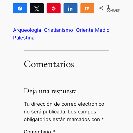
1
Compartir
Twittear
Pin
Compartir
Compartir
COMPARTIR
1
Arqueologia
Cristianismo
Oriente Medio
Palestina
Comentarios
Deja una respuesta
Tu dirección de correo electrónico
no será publicada.
Los campos
obligatorios están marcados con
*
Comentario
*