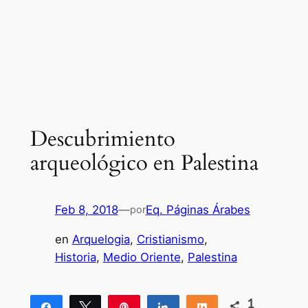
Descubrimiento
arqueológico en Palestina
Feb 8, 2018
—
Eq. Páginas Árabes
por
en
Arquelogia
, 
Cristianismo
, 
Historia
, 
Medio Oriente
, 
Palestina
1
Compartir
Twittear
Pin
Compartir
Compartir