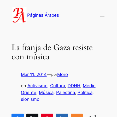
Saltar
al
Páginas Árabes
contenido
La franja de Gaza resiste
con música
Mar 11, 2014
—
Moro
por
en
Activismo
, 
Cultura
, 
DDHH
, 
Medio
Oriente
, 
Música
, 
Palestina
, 
Politica
, 
sionismo
1