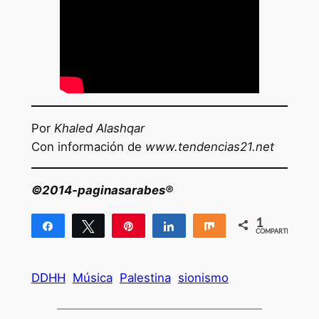
Por
Khaled Alashqar
Con información de
www.tendencias21.net
©2014-paginasarabes®
1
Compartir
Twittear
Pin
Compartir
Compartir
COMPARTIR
1
DDHH
Música
Palestina
sionismo