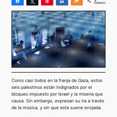
Compartir
Twittear
Pin
Compartir
Compartir
COMPARTIR
1
Como casi todos en la franja de Gaza, estos
seis palestinos están indignados por el
bloqueo impuesto por Israel y la miseria que
causa. Sin embargo, expresan su ira a través
de la música, y sin que esta suene enojada.