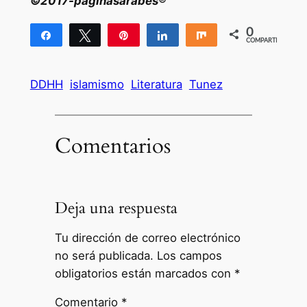
©2017-paginasarabes®
0
Compartir
Twittear
Pin
Compartir
Compartir
COMPARTIR
DDHH
islamismo
Literatura
Tunez
Comentarios
Deja una respuesta
Tu dirección de correo electrónico
no será publicada.
Los campos
obligatorios están marcados con
*
Comentario
*