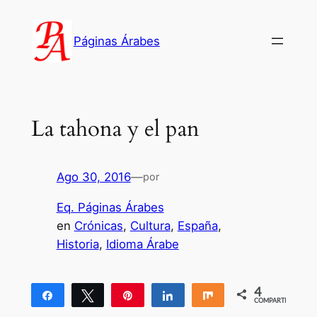
Saltar
al
Páginas Árabes
contenido
La tahona y el pan
Ago 30, 2016
—
por
Eq. Páginas Árabes
en
Crónicas
, 
Cultura
, 
España
, 
Historia
, 
Idioma Árabe
4
Compartir
Twittear
Pin
Compartir
Compartir
COMPARTIR
4