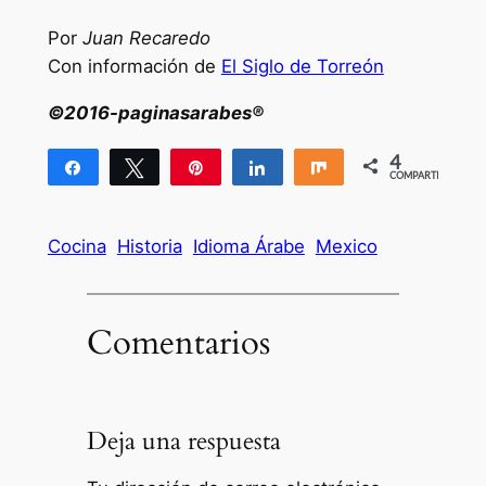
Por
Juan Recaredo
Con información de
El Siglo de Torreón
©2016-paginasarabes®
4
Compartir
Twittear
Pin
Compartir
Compartir
COMPARTIR
4
Cocina
Historia
Idioma Árabe
Mexico
Comentarios
Deja una respuesta