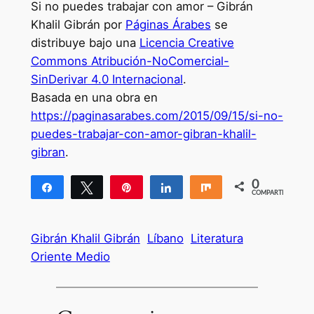
Si no puedes trabajar con amor – Gibrán
Khalil Gibrán por
Páginas Árabes
se
distribuye bajo una
Licencia Creative
Commons Atribución-NoComercial-
SinDerivar 4.0 Internacional
.
Basada en una obra en
https://paginasarabes.com/2015/09/15/si-no-
puedes-trabajar-con-amor-gibran-khalil-
gibran
.
0
Compartir
Twittear
Pin
Compartir
Compartir
COMPARTIR
Gibrán Khalil Gibrán
Líbano
Literatura
Oriente Medio