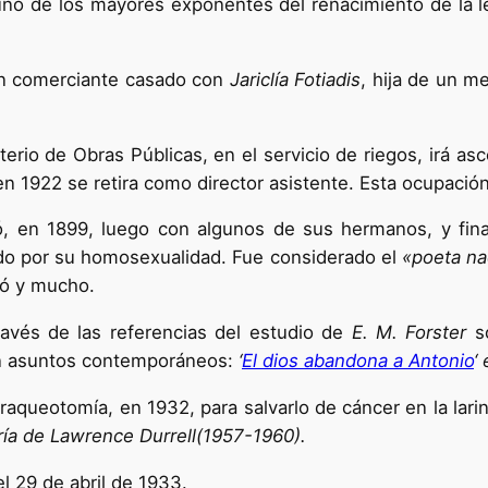
 uno de los mayores exponentes del renacimiento de la 
un comerciante casado con
Jariclía Fotiadis
, hija de un m
erio de Obras Públicas, en el servicio de riegos, irá 
en 1922 se retira como director asistente. Esta ocupación
ó, en 1899, luego con algunos de sus hermanos, y fin
ado por su homosexualidad. Fue considerado el
«poeta na
tó y mucho.
ravés de las referencias del estudio de
E. M. Forster
s
con asuntos contemporáneos:
‘
El dios abandona a Antonio
‘ 
raqueotomía, en 1932, para salvarlo de cáncer en la lari
ría de Lawrence Durrell(1957-1960).
el 29 de abril de 1933.