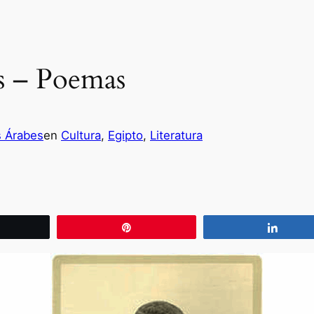
s – Poemas
s Árabes
en
Cultura
, 
Egipto
, 
Literatura
wittear
Pin
Compa