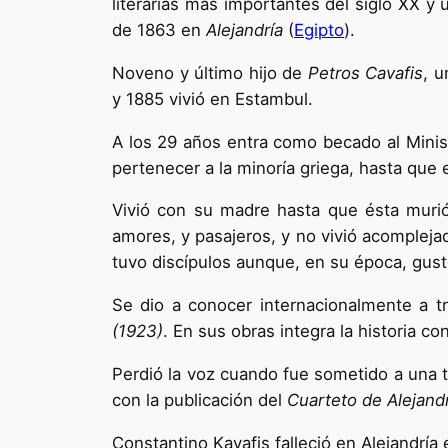
literarias más importantes del siglo XX y
de 1863 en
Alejandría
(
Egipto
).
Noveno y último hijo de
Petros Cavafis
, 
y 1885 vivió en Estambul.
A los 29 años entra como becado al Minist
pertenecer a la minoría griega, hasta que 
Vivió con su madre hasta que ésta muri
amores, y pasajeros, y no vivió acomplej
tuvo discípulos aunque, en su época, gus
Se dio a conocer internacionalmente a t
(1923)
. En sus obras integra la historia 
Perdió la voz cuando fue sometido a una t
con la publicación del
Cuarteto de Alejand
Constantino Kavafis falleció en Alejandría 