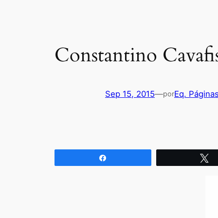
Constantino Cavafi
Sep 15, 2015
—
Eq. Página
por
Compartir
T