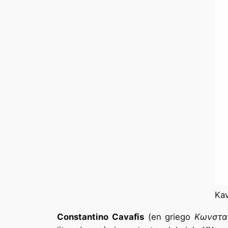
Kav
Constantino Cavafis
(en griego
Κωνσταν