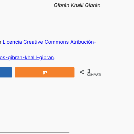
Gibrán Khalil Gibrán
na
Licencia Creative Commons Atribución-
s-gibran-khalil-gibran
.
3
rtir
Compartir
COMPARTIR