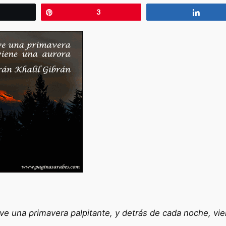
wittear
Pin
3
Compa
ive una primavera palpitante, y detrás de cada noche, vi