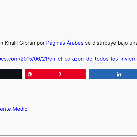
n Khalil Gibrán por
Páginas Árabes
se distribuye bajo u
bes.com/2015/06/21/en-el-corazon-de-todos-los-invierno
wittear
Pin
3
Compa
iente Medio