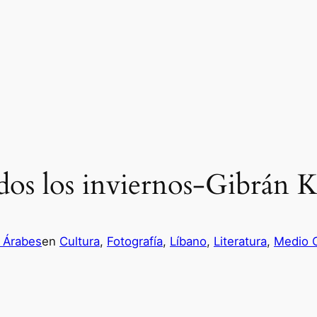
dos los inviernos-Gibrán K
 Árabes
en
Cultura
, 
Fotografía
, 
Líbano
, 
Literatura
, 
Medio O