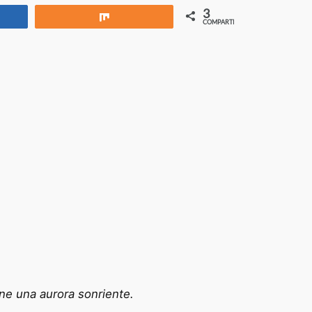
3
rtir
Compartir
COMPARTIR
ene una aurora sonriente.