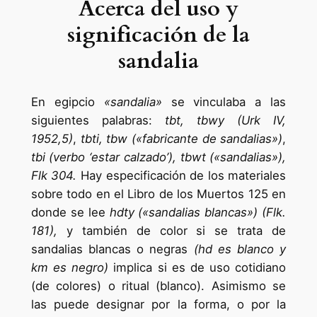
Acerca del uso y
significación de la
sandalia
En egipcio
«sandalia»
se vinculaba a las
siguientes palabras:
tbt, tbwy (Urk IV,
1952,5)
,
tbti, tbw («fabricante de sandalias»)
,
tbi (verbo ‘estar calzado’), tbwt («sandalias»),
Flk 304.
Hay especificación de los materiales
sobre todo en el Libro de los Muertos 125 en
donde se lee
hdty («sandalias blancas») (Flk.
181),
y también de color si se trata de
sandalias blancas o negras
(hd es blanco y
km es negro)
implica si es de uso cotidiano
(de colores) o ritual (blanco). Asimismo se
las puede designar por la forma, o por la