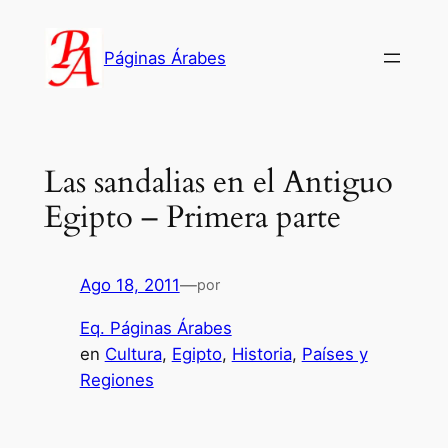
Saltar
al
Páginas Árabes
contenido
Las sandalias en el Antiguo
Egipto – Primera parte
Ago 18, 2011
—
por
Eq. Páginas Árabes
en
Cultura
, 
Egipto
, 
Historia
, 
Países y
Regiones