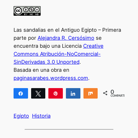
Las sandalias en el Antiguo Egipto – Primera
parte por
Alejandra R. Cersósimo
se
encuentra bajo una Licencia
Creative
Commons Atribución-NoComercial-
SinDerivadas 3.0 Unported
.
Basada en una obra en
paginasarabes.wordpress.com
.
0
Compartir
Twittear
Pin
Compartir
Compartir
COMPARTIR
Egipto
Historia