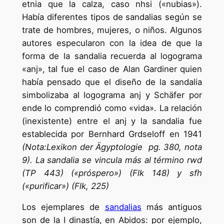
etnia que la calza, caso nhsi («nubias»).
Había diferentes tipos de sandalias según se
trate de hombres, mujeres, o niños. Algunos
autores especularon con la idea de que la
forma de la sandalia recuerda al logograma
«anj», tal fue el caso de Alan Gardiner quien
había pensado que el diseño de la sandalia
simbolizaba al logograma anj y Schäfer por
ende lo comprendió como «vida». La relación
(inexistente) entre el anj y la sandalia fue
establecida por Bernhard Grdseloff en 1941
(Nota:Lexikon der Ägyptologie pg. 380, nota
9). La sandalia se vincula más al término rwd
(TP 443) («próspero») (Flk 148) y sfh
(«purificar») (Flk, 225)
Los ejemplares de
sandalias
más antiguos
son de la I dinastía, en Abidos: por ejemplo,