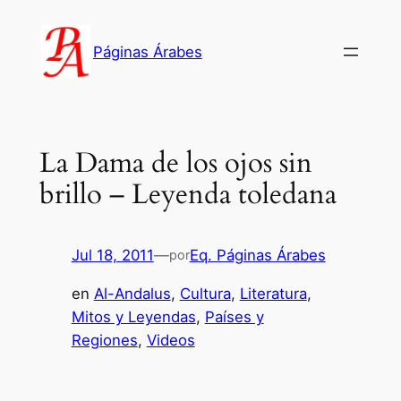
Saltar
al
Páginas Árabes
contenido
La Dama de los ojos sin
brillo – Leyenda toledana
Jul 18, 2011
—
Eq. Páginas Árabes
por
en
Al-Andalus
, 
Cultura
, 
Literatura
, 
Mitos y Leyendas
, 
Países y
Regiones
, 
Videos