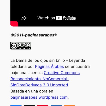
©2011-paginasarabes®
La Dama de los ojos sin brillo – Leyenda
toledana por
Páginas Árabes
se encuentra
bajo una Licencia
Creative Commons
Reconocimiento-NoComercial-
SinObraDerivada 3.0 Unported
.
Basada en una obra en
paginasarabes.wordpress.com
.