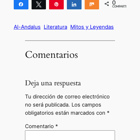
0
Compartir
Twittear
Pin
Compartir
Compartir
COMPARTIR
Al-Andalus
Literatura
Mitos y Leyendas
Comentarios
Deja una respuesta
Tu dirección de correo electrónico
no será publicada.
Los campos
obligatorios están marcados con
*
Comentario
*