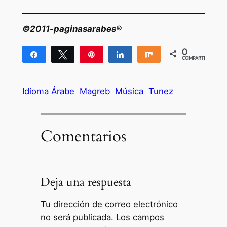
©2011-paginasarabes®
0
Compartir
Twittear
Pin
Compartir
Compartir
COMPARTIR
Idioma Árabe
Magreb
Música
Tunez
Comentarios
Deja una respuesta
Tu dirección de correo electrónico
no será publicada.
Los campos