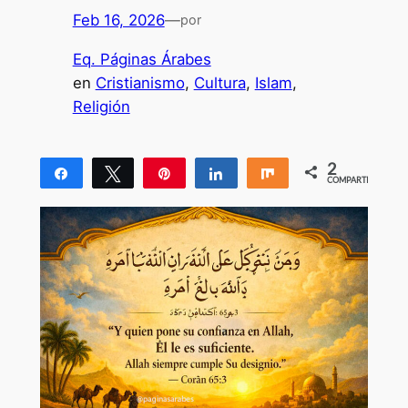
Feb 16, 2026
—
por
Eq. Páginas Árabes
en
Cristianismo
, 
Cultura
, 
Islam
, 
Religión
2
Compartir
Twittear
Pin
Compartir
Compartir
COMPARTIR
2