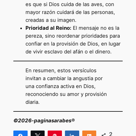
es que si Dios cuida de las aves, con
mayor razón cuidará de las personas,
creadas a su imagen.
Prioridad al Reino:
El mensaje no es la
pereza, sino reordenar prioridades para
confiar en la provisión de Dios, en lugar
de vivir esclavo del afán o el dinero.
En resumen, estos versículos
invitan a cambiar la angustia por
una confianza activa en Dios,
reconociendo su amor y provisión
diaria.
©2026-paginasarabes®
2
Compartir
Twittear
Pin
Compartir
Compartir