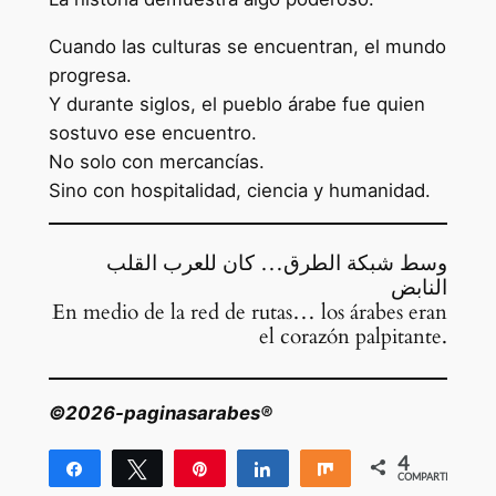
Cuando las culturas se encuentran, el mundo
progresa.
Y durante siglos, el pueblo árabe fue quien
sostuvo ese encuentro.
No solo con mercancías.
Sino con hospitalidad, ciencia y humanidad.
وسط شبكة الطرق… كان للعرب القلب
النابض
En medio de la red de rutas… los árabes eran
el corazón palpitante.
©2026-paginasarabes®
4
Compartir
Twittear
Pin
Compartir
Compartir
COMPARTIR