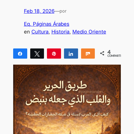
Feb 18, 2026
—
por
Eq. Páginas Árabes
en
Cultura
, 
Historia
, 
Medio Oriente
4
Compartir
Twittear
Pin
Compartir
Compartir
COMPARTIR
4