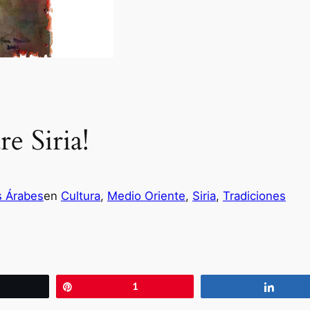
re Siria!
s Árabes
en
Cultura
, 
Medio Oriente
, 
Siria
, 
Tradiciones
wittear
Pin
1
Compa