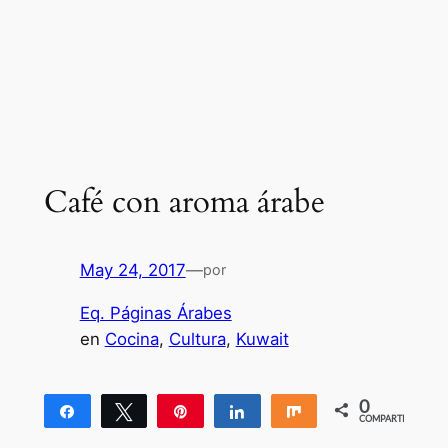
Café con aroma árabe
May 24, 2017
—
por
Eq. Páginas Árabes
en
Cocina
, 
Cultura
, 
Kuwait
0
Compartir
Twittear
Pin
Compartir
Compartir
COMPARTIR