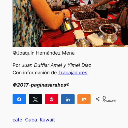
©Joaquín Hernández Mena
Por
Juan Dufflar Amel y Yimel Díaz
Con información de
Trabajadores
©2017-paginasarabes®
0
Compartir
Twittear
Pin
Compartir
Compartir
COMPARTIR
café
Cuba
Kuwait