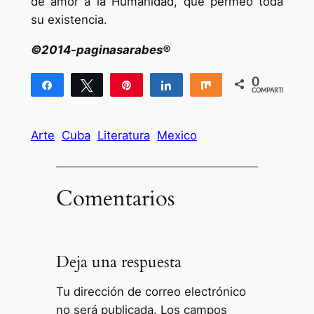
de amor a la Humanidad, que permeó toda
su existencia.
©2014-paginasarabes®
0
Compartir
Twittear
Pin
Compartir
Compartir
COMPARTIR
Arte
Cuba
Literatura
Mexico
Comentarios
Deja una respuesta
Tu dirección de correo electrónico
no será publicada.
Los campos