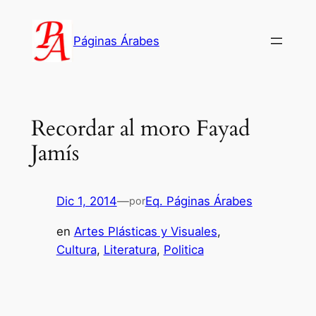
Saltar
al
Páginas Árabes
contenido
Recordar al moro Fayad
Jamís
Dic 1, 2014
—
Eq. Páginas Árabes
por
en
Artes Plásticas y Visuales
, 
Cultura
, 
Literatura
, 
Politica