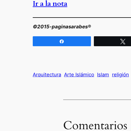
Ir a la nota
©2015-paginasarabes®
Compartir
T
Arquitectura
Arte Islámico
Islam
religión
Comentarios