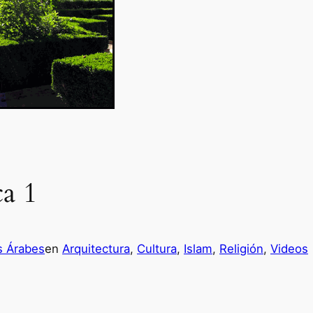
ca 1
s Árabes
en
Arquitectura
, 
Cultura
, 
Islam
, 
Religión
, 
Videos