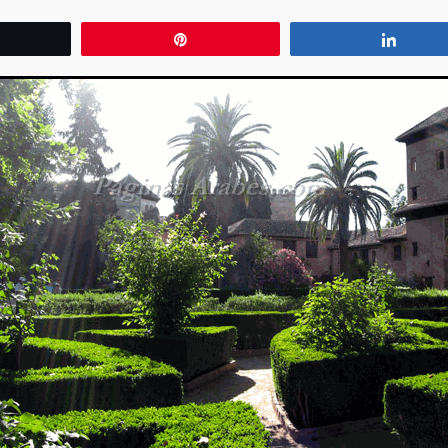
wittear
Pin
Compa