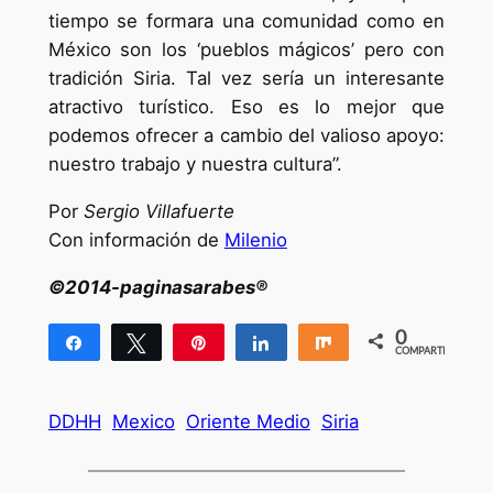
tiempo se formara una comunidad como en
México son los ‘pueblos mágicos’ pero con
tradición Siria. Tal vez sería un interesante
atractivo turístico. Eso es lo mejor que
podemos ofrecer a cambio del valioso apoyo:
nuestro trabajo y nuestra cultura”.
Por
Sergio Villafuerte
Con información de
Milenio
©2014-paginasarabes®
0
Compartir
Twittear
Pin
Compartir
Compartir
COMPARTIR
DDHH
Mexico
Oriente Medio
Siria